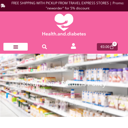
FREE SHIPPING WITH PICKUP FROM TRAVEL EXPRESS STORES | Promo:
"neworder" for 5% discount
0
€
0.00
Refund and Returns Policy
Home
/ Refund and Returns Policy