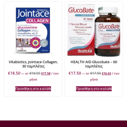
Vitabiotics, Jointace Collagen,
HEALTH AID Glucobate – 60
30 ταμπλέτες
ταμπλέτες
€
18.50
€
17.50
€
18.50
€
17.50
—
or
€
17.58
/ τον
—
or
€
16.63
/ τον
μήνα
μήνα
Προσθήκη στο καλάθι
Προσθήκη στο καλάθι