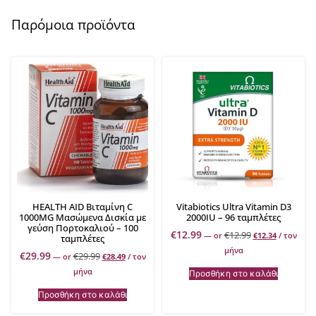
Παρόμοια προϊόντα
HEALTH AID Βιταμίνη C
Vitabiotics Ultra Vitamin D3
1000MG Μασώμενα Δισκία με
2000IU – 96 ταμπλέτες
γεύση Πορτοκαλιού – 100
€
12.99
€
12.99
—
or
€
12.34
/ τον
ταμπλέτες
μήνα
€
29.99
€
29.99
—
or
€
28.49
/ τον
μήνα
Προσθήκη στο καλάθι
Προσθήκη στο καλάθι