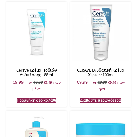
Cerave Κρέμα Ποδιών
CERAVE Ενυδατική Κρέμα
Ανάπλασης - 88ml
Χεριών 100ml
€
9.99
€
9.99
€
9.99
€
9.99
—
or
€
9.49
/ τον
—
or
€
9.49
/ τον
μήνα
μήνα
Προσθήκη στο καλάθι
Διαβάστε περισσότερα