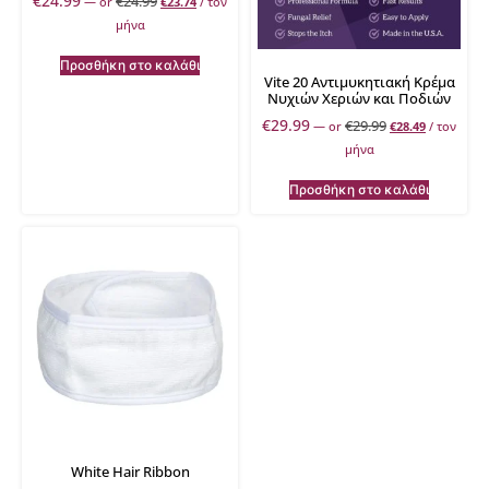
€
24.99
€
24.99
—
or
€
23.74
/ τον
μήνα
Προσθήκη στο καλάθι
Vite 20 Αντιμυκητιακή Κρέμα
Νυχιών Χεριών και Ποδιών
€
29.99
€
29.99
—
or
€
28.49
/ τον
μήνα
Προσθήκη στο καλάθι
White Hair Ribbon