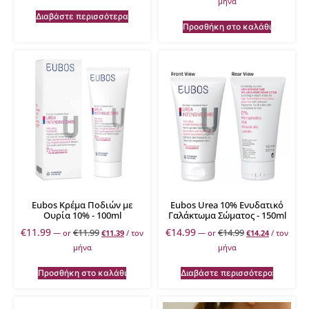
μήνα
Διαβάστε περισσότερα
Προσθήκη στο καλάθι
Eubos Κρέμα Ποδιών με
Eubos Urea 10% Ενυδατικό
Ουρία 10% - 100ml
Γαλάκτωμα Σώματος - 150ml
€
11.99
€
14.99
€
11.99
€
14.99
—
or
€
11.39
/ τον
—
or
€
14.24
/ τον
μήνα
μήνα
Προσθήκη στο καλάθι
Διαβάστε περισσότερα