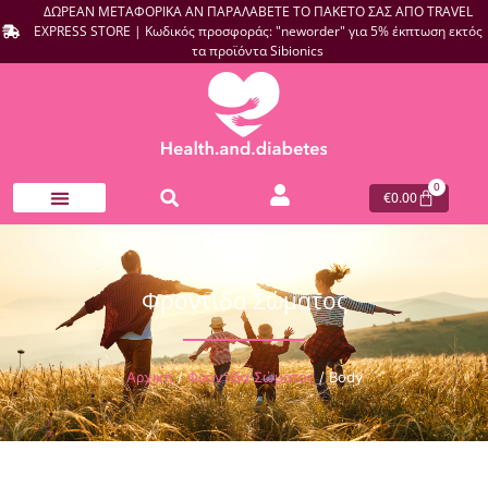
ΔΩΡΕΑΝ ΜΕΤΑΦΟΡΙΚΑ ΑΝ ΠΑΡΑΛΑΒΕΤΕ ΤΟ ΠΑΚΕΤΟ ΣΑΣ ΑΠΟ TRAVEL
EXPRESS STORE | Κωδικός προσφοράς: "neworder" για 5% έκπτωση εκτός
τα προϊόντα Sibionics
0
€
0.00
Φροντίδα Σώματος
Αρχική
/
Φροντίδα Σώματος
/ Body