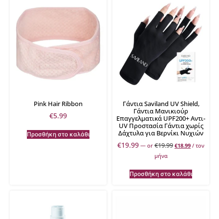
Pink Hair Ribbon
Γάντια Saviland UV Shield,
Γάντια Μανικιούρ
€
5.99
Επαγγελματικά UPF200+ Αντι-
UV Προστασία Γάντια χωρίς
Δάχτυλα για Βερνίκι Νυχιών
Προσθήκη στο καλάθι
€
19.99
€
19.99
—
or
€
18.99
/ τον
μήνα
Προσθήκη στο καλάθι