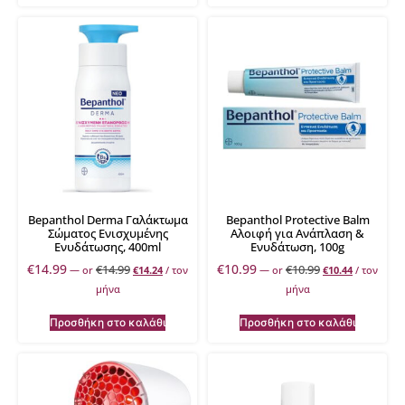
Bepanthol Derma Γαλάκτωμα
Bepanthol Protective Balm
Σώματος Ενισχυμένης
Αλοιφή για Ανάπλαση &
Ενυδάτωσης, 400ml
Ενυδάτωση, 100g
€
14.99
€
10.99
€
14.99
€
10.99
—
or
€
14.24
/ τον
—
or
€
10.44
/ τον
μήνα
μήνα
Προσθήκη στο καλάθι
Προσθήκη στο καλάθι