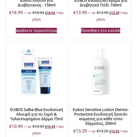
Eubos Λοσιόν για
EUBOS Ενυδατική Κρέμα για
Διαβητικούς - 150ml
Διαβητικό Πόδι 100ml
€
18.99
€
13.99
€
18.99
€
13.99
—
or
€
18.04
/ τον
—
or
€
13.29
/ τον
μήνα
μήνα
Διαβάστε περισσότερα
Προσθήκη στο καλάθι
EUBOS Salbe Blue Ενυδατική
Eubos Sensitive Lotion Dermo-
Αλοιφή για το Ξηρό &
Protective Ενυδατική λοσιόν
Ταλαιπωρημένο Δέρμα 75ml
σώματος για κάθε τύπο
δέρματος, 200ml
€
10.99
€
10.99
—
or
€
10.44
/ τον
€
13.29
€
13.29
—
or
€
12.63
/ τον
μήνα