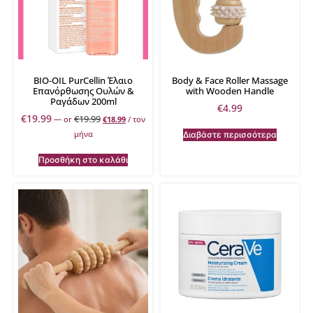
BIO-OIL PurCellin Έλαιο
Body & Face Roller Massage
Επανόρθωσης Ουλών &
with Wooden Handle
Ραγάδων 200ml
€
4.99
€
19.99
€
19.99
—
or
€
18.99
/ τον
μήνα
Διαβάστε περισσότερα
Προσθήκη στο καλάθι