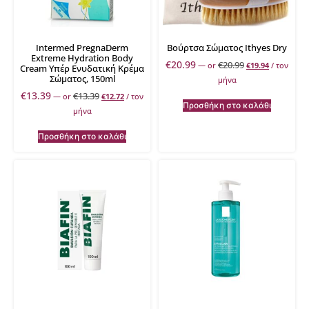
Intermed PregnaDerm
Βούρτσα Σώματος Ithyes Dry
Extreme Hydration Body
€
20.99
€
20.99
—
or
€
19.94
/ τον
Cream Υπέρ Ενυδατική Κρέμα
Σώματος, 150ml
μήνα
€
13.39
€
13.39
—
or
€
12.72
/ τον
Προσθήκη στο καλάθι
μήνα
Προσθήκη στο καλάθι