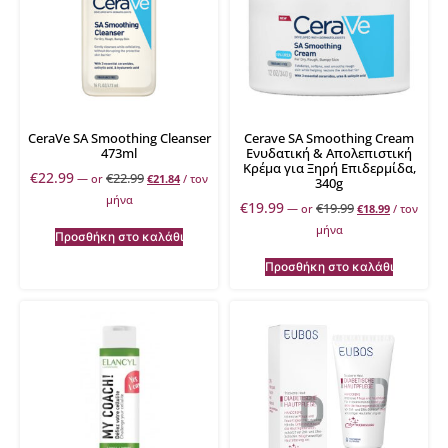
CeraVe SA Smoothing Cleanser
Cerave SA Smoothing Cream
473ml
Ενυδατική & Απολεπιστική
Κρέμα για Ξηρή Επιδερμίδα,
€
22.99
€
22.99
—
or
€
21.84
/ τον
340g
μήνα
€
19.99
€
19.99
—
or
€
18.99
/ τον
μήνα
Προσθήκη στο καλάθι
Προσθήκη στο καλάθι