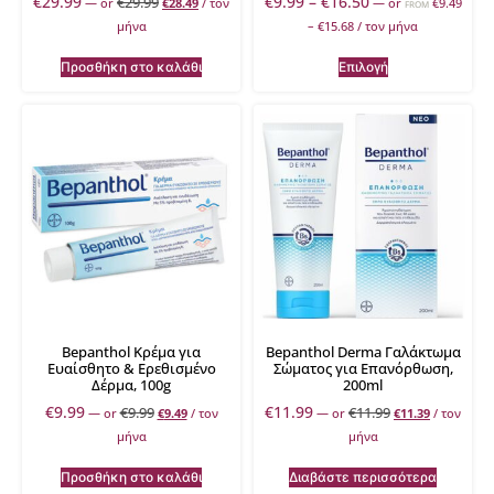
€
29.99
€
9.99
–
€
16.50
€
29.99
—
or
€
28.49
/ τον
—
or
€
9.49
FROM
μήνα
–
€
15.68
/ τον μήνα
Προσθήκη στο καλάθι
Επιλογή
Bepanthol Κρέμα για
Bepanthol Derma Γαλάκτωμα
Ευαίσθητο & Ερεθισμένο
Σώματος για Επανόρθωση,
Δέρμα, 100g
200ml
€
9.99
€
11.99
€
9.99
€
11.99
—
or
€
9.49
/ τον
—
or
€
11.39
/ τον
μήνα
μήνα
Προσθήκη στο καλάθι
Διαβάστε περισσότερα