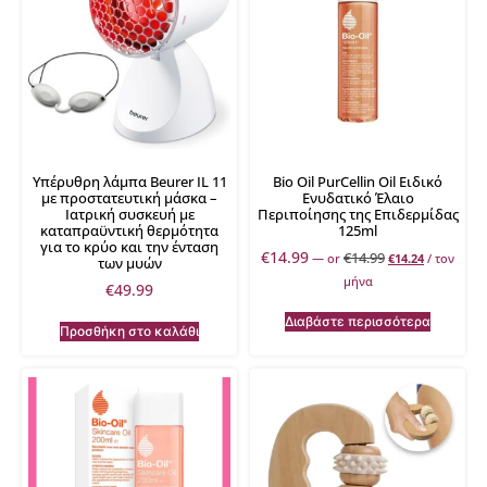
Υπέρυθρη λάμπα Beurer IL 11
Bio Oil PurCellin Oil Ειδικό
με προστατευτική μάσκα –
Ενυδατικό Έλαιο
Ιατρική συσκευή με
Περιποίησης της Επιδερμίδας
καταπραϋντική θερμότητα
125ml
για το κρύο και την ένταση
€
14.99
€
14.99
—
or
€
14.24
/ τον
των μυών
μήνα
€
49.99
Διαβάστε περισσότερα
Προσθήκη στο καλάθι