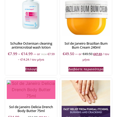
Schulke Octenisan cleaning
Sol de Janeiro Brazilian Bum
antimicrobial wash lotion
Bum Cream 240ml
€
7.99
–
€
14.99
€
49.50
€
49.50
—
or
€
7.59
—
or
€
47.03
/ τον
FROM
–
€
14.24
/ τον μήνα
μήνα
Επιλογή
Διαβάστε περισσότερα
Sol de Janeiro Delicia Drench
Body Butter 75ml