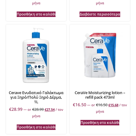
μήνα
μήνα
Προσθήκη στο καλάθι
Διαβάστε περισσότερα
Cerave Ενυδατικό Γαλάκτωμα
CeraVe Moisturizing lotion –
για Ξηρό/Πολύ Ξηρό Δέρμα,
refill pack 473ml
1L
€
16.50
€
16.50
—
or
€
15.68
/ τον
€
28.99
€
28.99
—
or
€
27.54
/ τον
μήνα
μήνα
Προσθήκη στο καλάθι
Προσθήκη στο καλάθι