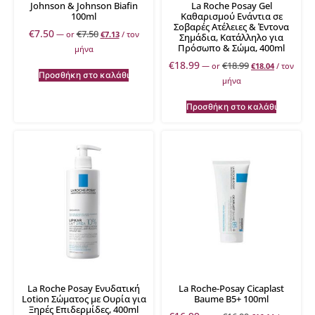
Johnson & Johnson Biafin
La Roche Posay Gel
100ml
Καθαρισμού Ενάντια σε
Σοβαρές Ατέλειες & Έντονα
€
7.50
€
7.50
—
or
€
7.13
/ τον
Σημάδια, Κατάλληλο για
Πρόσωπο & Σώμα, 400ml
μήνα
€
18.99
€
18.99
—
or
€
18.04
/ τον
Προσθήκη στο καλάθι
μήνα
Προσθήκη στο καλάθι
La Roche Posay Ενυδατική
La Roche-Posay Cicaplast
Lotion Σώματος με Ουρία για
Baume B5+ 100ml
Ξηρές Επιδερμίδες, 400ml