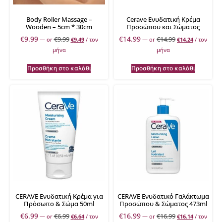
Body Roller Massage –
Cerave Ενυδατική Κρέμα
Wooden – 5cm * 30cm
Προσώπου και Σώματος
€
9.99
€
14.99
€
9.99
€
14.99
—
or
€
9.49
/ τον
—
or
€
14.24
/ τον
μήνα
μήνα
Προσθήκη στο καλάθι
Προσθήκη στο καλάθι
CERAVE Ενυδατική Κρέμα για
CERAVE Ενυδατικό Γαλάκτωμα
Πρόσωπο & Σώμα 50ml
Προσώπου & Σώματος 473ml
€
6.99
€
16.99
€
6.99
€
16.99
—
or
€
6.64
/ τον
—
or
€
16.14
/ τον