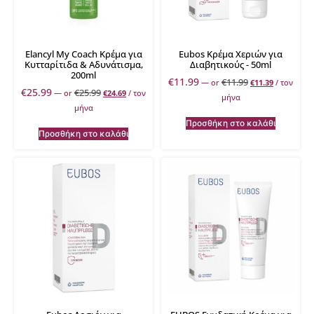
Elancyl My Coach Κρέμα για
Eubos Κρέμα Χεριών για
Κυτταρίτιδα & Αδυνάτισμα,
Διαβητικούς - 50ml
200ml
€
11.99
€
11.99
—
or
€
11.39
/ τον
€
25.99
€
25.99
—
or
€
24.69
/ τον
μήνα
μήνα
Προσθήκη στο καλάθι
Προσθήκη στο καλάθι