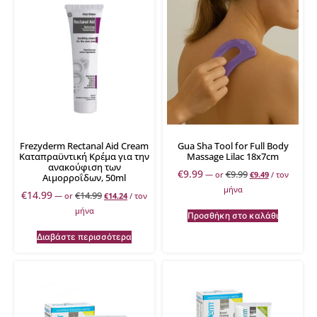
Frezyderm Rectanal Aid Cream
Gua Sha Tool for Full Body
Καταπραϋντική Κρέμα για την
Massage Lilac 18x7cm
ανακούφιση των
€
9.99
€
9.99
—
or
€
9.49
/ τον
Αιμορροΐδων, 50ml
μήνα
€
14.99
€
14.99
—
or
€
14.24
/ τον
μήνα
Προσθήκη στο καλάθι
Διαβάστε περισσότερα