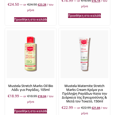
€
16.99
€
16.99
—
or
€
16.14
/ τον
€
24.50
€
24.50
—
or
€
23.28
/ τον
μήνα
μήνα
Προσθήκη στο καλάθι
Προσθήκη στο καλάθι
Mustela Stretch Marks Oil Bio
Mustela Maternite Stretch
Λάδι για Ραγάδες, 105ml
Marks Cream Κρέμα για
Πρόληψη Ραγάδων Κατα την
€
18.99
€
18.99
—
or
€
18.04
/ τον
Διάρκεια της Εγκυμοσύνης &
Μετά τον Τοκετό, 150ml
μήνα
€
22.99
€
22.99
—
or
€
21.84
/ τον
Προσθήκη στο καλάθι
μήνα