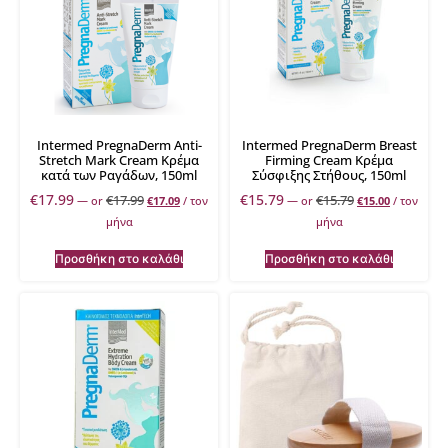
Intermed PregnaDerm Anti-
Intermed PregnaDerm Breast
Stretch Mark Cream Κρέμα
Firming Cream Κρέμα
κατά των Ραγάδων, 150ml
Σύσφιξης Στήθους, 150ml
€
17.99
€
15.79
€
17.99
€
15.79
—
or
€
17.09
/ τον
—
or
€
15.00
/ τον
μήνα
μήνα
Προσθήκη στο καλάθι
Προσθήκη στο καλάθι