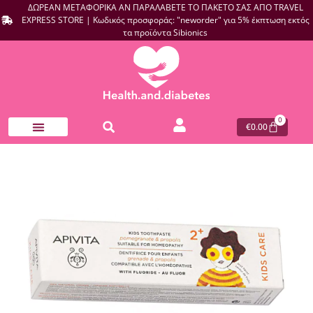
ΔΩΡΕΑΝ ΜΕΤΑΦΟΡΙΚΑ ΑΝ ΠΑΡΑΛΑΒΕΤΕ ΤΟ ΠΑΚΕΤΟ ΣΑΣ ΑΠΟ TRAVEL
EXPRESS STORE | Κωδικός προσφοράς: "neworder" για 5% έκπτωση εκτός
τα προϊόντα Sibionics
0
€
0.00