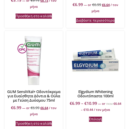
€
9.19
€
9.19
—
or
€
8.73
/ τον
€
6.99
€
6.99
—
or
€
6.64
/ τον
μήνα
μήνα
Προσθήκη στο καλάθι
Διαβάστε περισσότερα
GUM SensiVital+ Οδοντόκρεμα
Elgydium Whitening
για Ευαίσθητα Δόντια & Ούλα
Οδοντόπαστα 100ml
με Γεύση Δυόσμου 75ml
€
6.99
–
€
10.99
—
or
€
6.64
FROM
€
6.99
€
6.99
—
or
€
6.64
/ τον
–
€
10.44
/ τον μήνα
μήνα
Επιλογή
Προσθήκη στο καλάθι